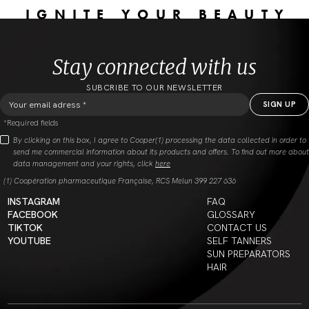
IGNITE YOUR BEAUTY
Stay connected with us
SUBCRIBE TO OUR NEWSLETTER
*Required fields
By clicking on this box, I agree to Cooper(1) processing the data collected in order to
send me commercial information about its products and offers. To find out more about
data management and your rights, click
here
(1) Coopération pharmaceutique Française, RCS Melun 399 227 636
INSTAGRAM
FAQ
FACEBOOK
GLOSSARY
TIKTOK
CONTACT US
YOUTUBE
SELF TANNERS
SUN PREPARATORS
HAIR