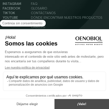
INSTAGRAM
FAQ
FACEBOOK
GLOSARIO
TIKTOK
CONTÁCTANOS
YOUTUBE
DÓNDE ENCONTRAR NUESTROS PRODUCTOS
SOLAR
CABELLO
SILUETA
Condiciones Generales de Uso
Política de Privacidad
Menciones legales
© 2024 Oenobiol Paris
PARA VUESTRA SALUD COMER AL MENOS 5 PIEZAS DE FRUTA Y LEGUMBRES AL DIA.
Los complementos alimenticios tienen que ser utilizados en el cuadro de un modo de vida
sano y no ser utilizados como sustitutos de un cuadro de vida sano y equilibrado. Solo
para adultos. Consulta atentamente el etiquetado de los productos antes de su uso.