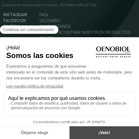
Cooperación farmacéutica francesa, RCS Melun 399 227 636
INSTAGRAM
FAQ
FACEBOOK
GLOSARIO
TIKTOK
CONTÁCTANOS
YOUTUBE
DÓNDE ENCONTRAR NUESTROS PRODUCTOS
SOLAR
CABELLO
SILUETA
Condiciones Generales de Uso
Política de Privacidad
Menciones legales
© 2024 Oenobiol Paris
PARA VUESTRA SALUD COMER AL MENOS 5 PIEZAS DE FRUTA Y LEGUMBRES AL DIA.
Los complementos alimenticios tienen que ser utilizados en el cuadro de un modo de vida
sano y no ser utilizados como sustitutos de un cuadro de vida sano y equilibrado. Solo
para adultos. Consulta atentamente el etiquetado de los productos antes de su uso.