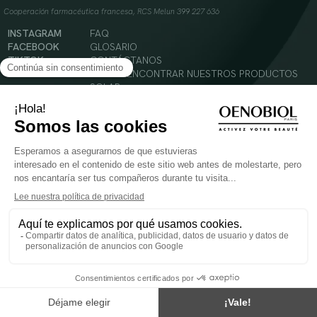
Cooperación farmacéutica francesa, RCS Melun 399 227 636
INSTAGRAM
FAQ
FACEBOOK
GLOSARIO
TIKTOK
CONTÁCTANOS
YOUTUBE
DÓNDE ENCONTRAR NUESTROS PRODUCTOS
SOLAR
CABELLO
SILUETA
Condiciones Generales de Uso
Política de Privacidad
Menciones legales
© 2024 Oenobiol Paris
PARA VUESTRA SALUD COMER AL MENOS 5 PIEZAS DE FRUTA Y LEGUMBRES AL DIA.
Los complementos alimenticios tienen que ser utilizados en el cuadro de un modo de vida
sano y no ser utilizados como sustitutos de un cuadro de vida sano y equilibrado. Solo
para adultos. Consulta atentamente el etiquetado de los productos antes de su uso.