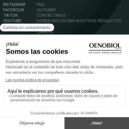
INSTAGRAM
FAQ
FACEBOOK
GLOSARIO
TIKTOK
CONTÁCTANOS
YOUTUBE
DÓNDE ENCONTRAR NUESTROS PRODUCTOS
SOLAR
CABELLO
SILUETA
Condiciones Generales de Uso
Política de Privacidad
Menciones legales
© 2024 Oenobiol Paris
PARA VUESTRA SALUD COMER AL MENOS 5 PIEZAS DE FRUTA Y LEGUMBRES AL DIA.
Los complementos alimenticios tienen que ser utilizados en el cuadro de un modo de vida
sano y no ser utilizados como sustitutos de un cuadro de vida sano y equilibrado. Solo
para adultos. Consulta atentamente el etiquetado de los productos antes de su uso.