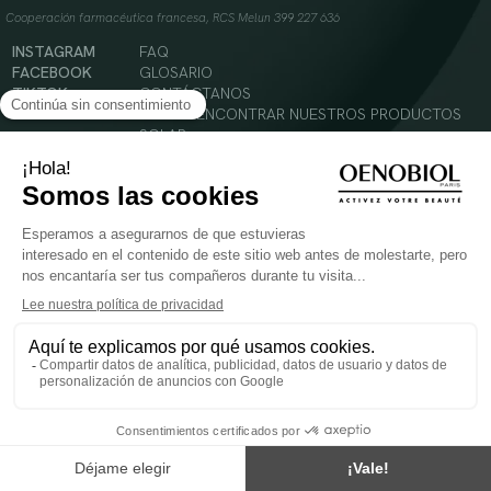
Cooperación farmacéutica francesa, RCS Melun 399 227 636
INSTAGRAM
FAQ
FACEBOOK
GLOSARIO
TIKTOK
CONTÁCTANOS
YOUTUBE
DÓNDE ENCONTRAR NUESTROS PRODUCTOS
SOLAR
CABELLO
SILUETA
Condiciones Generales de Uso
Política de Privacidad
Menciones legales
© 2024 Oenobiol Paris
PARA VUESTRA SALUD COMER AL MENOS 5 PIEZAS DE FRUTA Y LEGUMBRES AL DIA.
Los complementos alimenticios tienen que ser utilizados en el cuadro de un modo de vida
sano y no ser utilizados como sustitutos de un cuadro de vida sano y equilibrado. Solo
para adultos. Consulta atentamente el etiquetado de los productos antes de su uso.