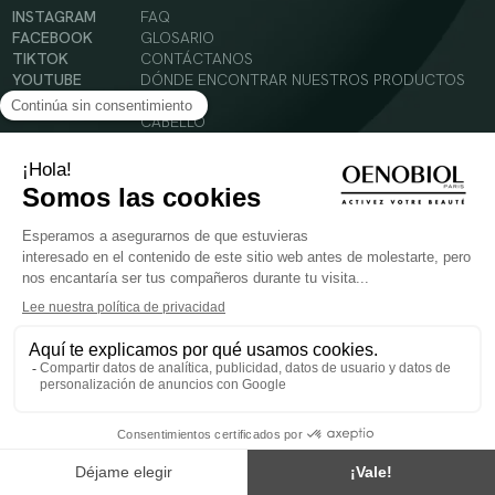
INSTAGRAM
FAQ
FACEBOOK
GLOSARIO
TIKTOK
CONTÁCTANOS
YOUTUBE
DÓNDE ENCONTRAR NUESTROS PRODUCTOS
SOLAR
CABELLO
SILUETA
Condiciones Generales de Uso
Política de Privacidad
Menciones legales
© 2024 Oenobiol Paris
PARA VUESTRA SALUD COMER AL MENOS 5 PIEZAS DE FRUTA Y LEGUMBRES AL DIA.
Los complementos alimenticios tienen que ser utilizados en el cuadro de un modo de vida
sano y no ser utilizados como sustitutos de un cuadro de vida sano y equilibrado. Solo
para adultos. Consulta atentamente el etiquetado de los productos antes de su uso.