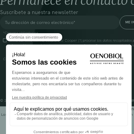
Permanece en contacto 
Suscríbete a nuestra newsletter
*Campos obligatorios
Al marcar esta casilla, acepto que Cooper (1) procese los datos recopilado
información comercial sobre sus productos y ofertas. Para obtener más infor
gestión de tus datos y tus derechos, visita
aquí
Cooperación farmacéutica francesa, RCS Melun 399 227 636
© 2024 OENOBIOL PARIS
Condiciones Generales de Uso
Política de Privacidad
P
Los complementos alimenticios tienen que ser utilizados en el cuadro de un 