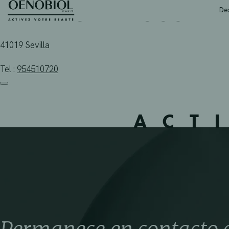
FARMACIA ALCOSA 24
Skip
De
to
content
41019 Sevilla
Tel :
954510720
ACT