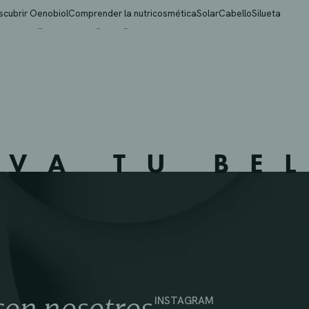
 HORAS CB
scubrir Oenobiol
Comprender la nutricosmética
Solar
Cabello
Silueta
IVA TU BE
INSTAGRAM