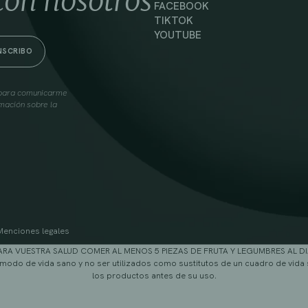
con nosotros
FACEBOOK
TIKTOK
YOUTUBE
s para comunicarme
mación sobre la
Menciones legales
ARA VUESTRA SALUD COMER AL MENOS 5 PIEZAS DE FRUTA Y LEGUMBRES AL DI
modo de vida sano y no ser utilizados como sustitutos de un cuadro de vida 
los productos antes de su uso.