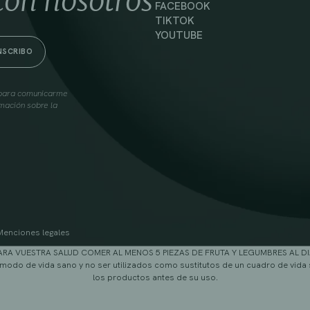
con nosotros
FACEBOOK
TIKTOK
YOUTUBE
s para comunicarme
mación sobre la
Menciones legales
ARA VUESTRA SALUD COMER AL MENOS 5 PIEZAS DE FRUTA Y LEGUMBRES AL DI
modo de vida sano y no ser utilizados como sustitutos de un cuadro de vida 
los productos antes de su uso.