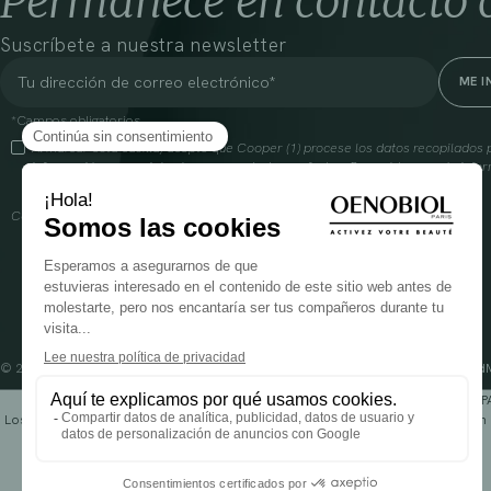
Permanece en contacto 
Suscríbete a nuestra newsletter
*Campos obligatorios
Al marcar esta casilla, acepto que Cooper (1) procese los datos recopilado
información comercial sobre sus productos y ofertas. Para obtener más infor
gestión de tus datos y tus derechos, visita
aquí
Cooperación farmacéutica francesa, RCS Melun 399 227 636
© 2024 OENOBIOL PARIS
Condiciones Generales de Uso
Política de Privacidad
P
Los complementos alimenticios tienen que ser utilizados en el cuadro de un 