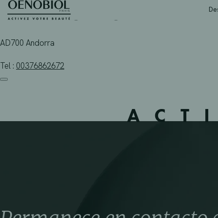
FARMACIA CARLEMA
Skip
De
to
content
AD700 Andorra
Tel :
00376862672
ACT