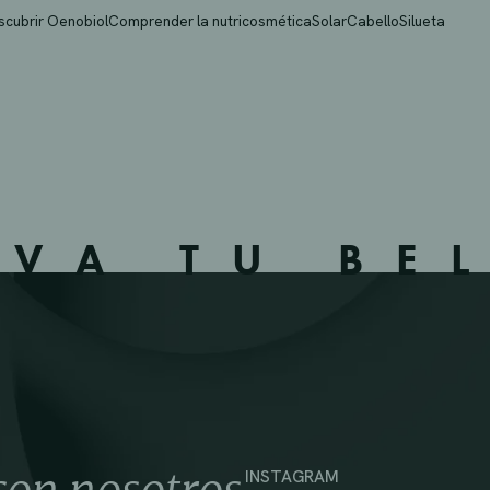
NY
scubrir Oenobiol
Comprender la nutricosmética
Solar
Cabello
Silueta
IVA TU BE
INSTAGRAM