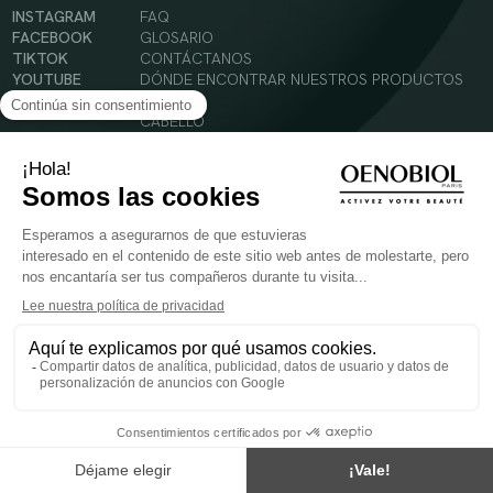
INSTAGRAM
FAQ
FACEBOOK
GLOSARIO
TIKTOK
CONTÁCTANOS
YOUTUBE
DÓNDE ENCONTRAR NUESTROS PRODUCTOS
SOLAR
CABELLO
SILUETA
Condiciones Generales de Uso
Política de Privacidad
Menciones legales
© 2024 Oenobiol Paris
PARA VUESTRA SALUD COMER AL MENOS 5 PIEZAS DE FRUTA Y LEGUMBRES AL DIA.
Los complementos alimenticios tienen que ser utilizados en el cuadro de un modo de vida
sano y no ser utilizados como sustitutos de un cuadro de vida sano y equilibrado. Solo
para adultos. Consulta atentamente el etiquetado de los productos antes de su uso.