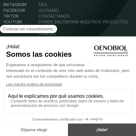
INSTAGRAM
FAQ
FACEBOOK
GLOSARIO
TIKTOK
CONTÁCTANOS
YOUTUBE
DÓNDE ENCONTRAR NUESTROS PRODUCTOS
SOLAR
CABELLO
SILUETA
Condiciones Generales de Uso
Política de Privacidad
Menciones legales
© 2024 Oenobiol Paris
PARA VUESTRA SALUD COMER AL MENOS 5 PIEZAS DE FRUTA Y LEGUMBRES AL DIA.
Los complementos alimenticios tienen que ser utilizados en el cuadro de un modo de vida
sano y no ser utilizados como sustitutos de un cuadro de vida sano y equilibrado. Solo
para adultos. Consulta atentamente el etiquetado de los productos antes de su uso.