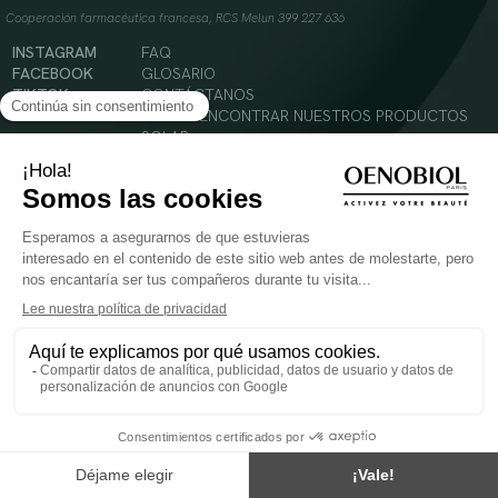
Cooperación farmacéutica francesa, RCS Melun 399 227 636
INSTAGRAM
FAQ
FACEBOOK
GLOSARIO
TIKTOK
CONTÁCTANOS
YOUTUBE
DÓNDE ENCONTRAR NUESTROS PRODUCTOS
SOLAR
CABELLO
SILUETA
Condiciones Generales de Uso
Política de Privacidad
Menciones legales
© 2024 Oenobiol Paris
PARA VUESTRA SALUD COMER AL MENOS 5 PIEZAS DE FRUTA Y LEGUMBRES AL DIA.
Los complementos alimenticios tienen que ser utilizados en el cuadro de un modo de vida
sano y no ser utilizados como sustitutos de un cuadro de vida sano y equilibrado. Solo
para adultos. Consulta atentamente el etiquetado de los productos antes de su uso.