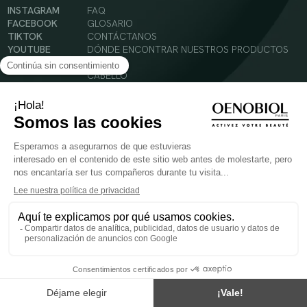
INSTAGRAM
FAQ
FACEBOOK
GLOSARIO
TIKTOK
CONTÁCTANOS
YOUTUBE
DÓNDE ENCONTRAR NUESTROS PRODUCTOS
SOLAR
CABELLO
SILUETA
Condiciones Generales de Uso
Política de Privacidad
Menciones legales
© 2024 Oenobiol Paris
PARA VUESTRA SALUD COMER AL MENOS 5 PIEZAS DE FRUTA Y LEGUMBRES AL DIA.
Los complementos alimenticios tienen que ser utilizados en el cuadro de un modo de vida
sano y no ser utilizados como sustitutos de un cuadro de vida sano y equilibrado. Solo
para adultos. Consulta atentamente el etiquetado de los productos antes de su uso.