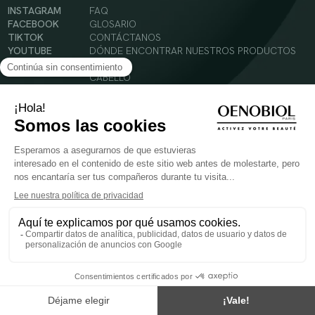
INSTAGRAM
FAQ
FACEBOOK
GLOSARIO
TIKTOK
CONTÁCTANOS
YOUTUBE
DÓNDE ENCONTRAR NUESTROS PRODUCTOS
SOLAR
CABELLO
SILUETA
Condiciones Generales de Uso
Política de Privacidad
Menciones legales
© 2024 Oenobiol Paris
PARA VUESTRA SALUD COMER AL MENOS 5 PIEZAS DE FRUTA Y LEGUMBRES AL DIA.
Los complementos alimenticios tienen que ser utilizados en el cuadro de un modo de vida
sano y no ser utilizados como sustitutos de un cuadro de vida sano y equilibrado. Solo
para adultos. Consulta atentamente el etiquetado de los productos antes de su uso.