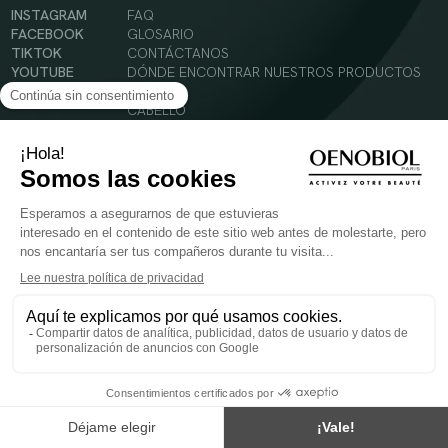
INSTAGRAM
FAQ
FACEBOOK
GLOSARIO
TIKTOK
CONTÁCTANOS
YOUTUBE
DÓNDE ENCONTRAR NUESTROS PRODUCTOS
SOLAR
CABELLO
SILUETA
Condiciones Generales de Uso
Política de Privacidad
Menciones legales
© 2024 Oenobiol Paris
PARA VUESTRA SALUD COMER AL MENOS 5 PIEZAS DE FRUTA Y LEGUMBRES AL DIA.
Los complementos alimenticios tienen que ser utilizados en el cuadro de un modo de vida
sano y no ser utilizados como sustitutos de un cuadro de vida sano y equilibrado. Solo
para adultos. Consulta atentamente el etiquetado de los productos antes de su uso.