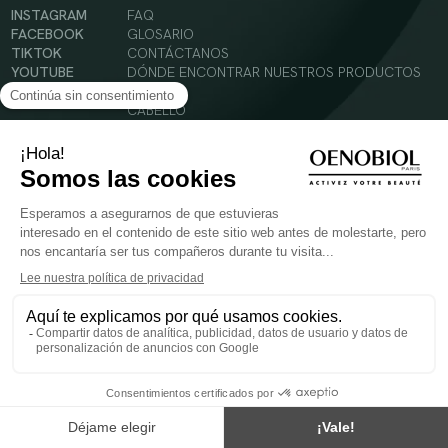
INSTAGRAM
FAQ
FACEBOOK
GLOSARIO
TIKTOK
CONTÁCTANOS
YOUTUBE
DÓNDE ENCONTRAR NUESTROS PRODUCTOS
SOLAR
CABELLO
SILUETA
Condiciones Generales de Uso
Política de Privacidad
Menciones legales
© 2024 Oenobiol Paris
PARA VUESTRA SALUD COMER AL MENOS 5 PIEZAS DE FRUTA Y LEGUMBRES AL DIA.
Los complementos alimenticios tienen que ser utilizados en el cuadro de un modo de vida
sano y no ser utilizados como sustitutos de un cuadro de vida sano y equilibrado. Solo
para adultos. Consulta atentamente el etiquetado de los productos antes de su uso.