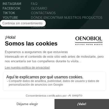
INSTAGRAM
FAQ
FACEBOOK
GLOSARIO
TIKTOK
CONTÁCTANOS
YOUTUBE
DÓNDE ENCONTRAR NUESTROS PRODUCTOS
SOLAR
CABELLO
SILUETA
Condiciones Generales de Uso
Política de Privacidad
Menciones legales
© 2024 Oenobiol Paris
PARA VUESTRA SALUD COMER AL MENOS 5 PIEZAS DE FRUTA Y LEGUMBRES AL DIA.
Los complementos alimenticios tienen que ser utilizados en el cuadro de un modo de vida
sano y no ser utilizados como sustitutos de un cuadro de vida sano y equilibrado. Solo
para adultos. Consulta atentamente el etiquetado de los productos antes de su uso.