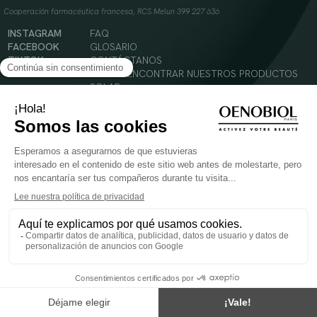
Cooperación farmacéutica francesa, RCS Melun 399 227 636
INSTAGRAM
FAQ
FACEBOOK
GLOSARIO
TIKTOK
CONTÁCTANOS
YOUTUBE
DÓNDE ENCONTRAR NUESTROS PRODUCTOS
SOLAR
CABELLO
SILUETA
Condiciones Generales de Uso
Política de Privacidad
Menciones legales
© 2024 Oenobiol Paris
PARA VUESTRA SALUD COMER AL MENOS 5 PIEZAS DE FRUTA Y LEGUMBRES AL DIA.
Los complementos alimenticios tienen que ser utilizados en el cuadro de un modo de vida
sano y no ser utilizados como sustitutos de un cuadro de vida sano y equilibrado. Solo
para adultos. Consulta atentamente el etiquetado de los productos antes de su uso.