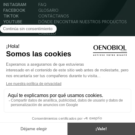
INSTAGRAM
FAQ
FACEBOOK
GLOSARIO
TIKTOK
CONTÁCTANOS
YOUTUBE
DÓNDE ENCONTRAR NUESTROS PRODUCTOS
SOLAR
CABELLO
SILUETA
Condiciones Generales de Uso
Política de Privacidad
Menciones legales
© 2024 Oenobiol Paris
PARA VUESTRA SALUD COMER AL MENOS 5 PIEZAS DE FRUTA Y LEGUMBRES AL DIA.
Los complementos alimenticios tienen que ser utilizados en el cuadro de un modo de vida
sano y no ser utilizados como sustitutos de un cuadro de vida sano y equilibrado. Solo
para adultos. Consulta atentamente el etiquetado de los productos antes de su uso.