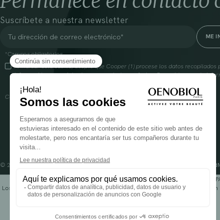
Permanece en contacto 
Suscríbete a nuestra newsletter
*Campos obligatorios
Al marcar esta casilla, acepto que Cooper (1) procese los datos recopilado
información comercial sobre sus productos y ofertas. Para obtener más infor
gestión de tus datos y tus derechos, visita
aquí
Cooperación farmacéutica francesa, RCS Melun 399 227 636
© 2024 OENOBIOL PARIS
Condiciones Generales de Uso
Política de Privacidad
P
Los complementos alimenticios tienen que ser utilizados en el cuadro de un 