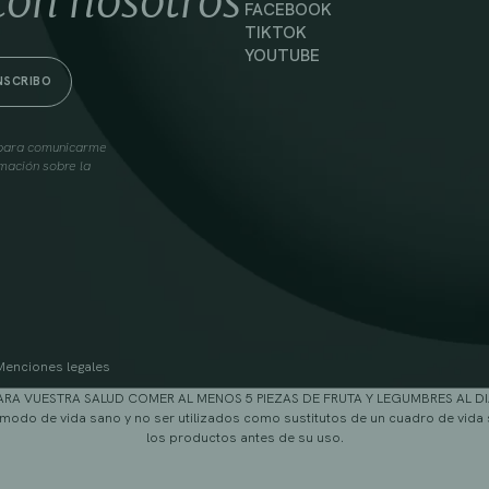
con nosotros
FACEBOOK
TIKTOK
YOUTUBE
s para comunicarme
mación sobre la
Menciones legales
ARA VUESTRA SALUD COMER AL MENOS 5 PIEZAS DE FRUTA Y LEGUMBRES AL DI
modo de vida sano y no ser utilizados como sustitutos de un cuadro de vida 
los productos antes de su uso.