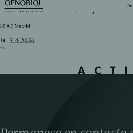
LERIDA GARCIA, MARI
Skip
De
to
content
28003 Madrid
Tel :
914420308
ACT