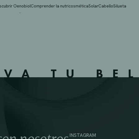
A ESTHER
scubrir Oenobiol
Comprender la nutricosmética
Solar
Cabello
Silueta
IVA TU BE
INSTAGRAM