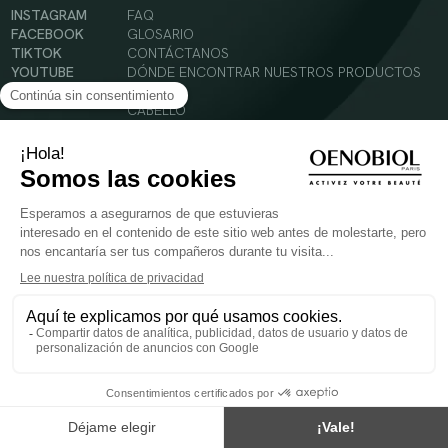
INSTAGRAM
FAQ
FACEBOOK
GLOSARIO
TIKTOK
CONTÁCTANOS
YOUTUBE
DÓNDE ENCONTRAR NUESTROS PRODUCTOS
SOLAR
CABELLO
SILUETA
Condiciones Generales de Uso
Política de Privacidad
Menciones legales
© 2024 Oenobiol Paris
PARA VUESTRA SALUD COMER AL MENOS 5 PIEZAS DE FRUTA Y LEGUMBRES AL DIA.
Los complementos alimenticios tienen que ser utilizados en el cuadro de un modo de vida
sano y no ser utilizados como sustitutos de un cuadro de vida sano y equilibrado. Solo
para adultos. Consulta atentamente el etiquetado de los productos antes de su uso.