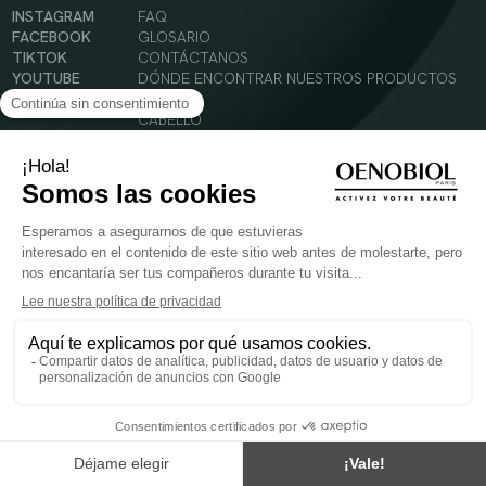
INSTAGRAM
FAQ
FACEBOOK
GLOSARIO
TIKTOK
CONTÁCTANOS
YOUTUBE
DÓNDE ENCONTRAR NUESTROS PRODUCTOS
SOLAR
CABELLO
SILUETA
Condiciones Generales de Uso
Política de Privacidad
Menciones legales
© 2024 Oenobiol Paris
PARA VUESTRA SALUD COMER AL MENOS 5 PIEZAS DE FRUTA Y LEGUMBRES AL DIA.
Los complementos alimenticios tienen que ser utilizados en el cuadro de un modo de vida
sano y no ser utilizados como sustitutos de un cuadro de vida sano y equilibrado. Solo
para adultos. Consulta atentamente el etiquetado de los productos antes de su uso.