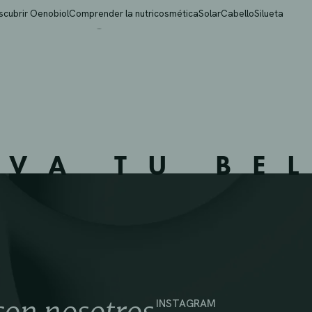
A TERESA
scubrir Oenobiol
Comprender la nutricosmética
Solar
Cabello
Silueta
IVA TU BE
INSTAGRAM