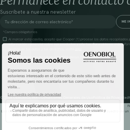
Permanece en contacto 
Suscríbete a nuestra newsletter
*Campos obligatorios
Al marcar esta casilla, acepto que Cooper (1) procese los datos recopilado
información comercial sobre sus productos y ofertas. Para obtener más infor
gestión de tus datos y tus derechos, visita
aquí
Cooperación farmacéutica francesa, RCS Melun 399 227 636
© 2024 OENOBIOL PARIS
Condiciones Generales de Uso
Política de Privacidad
P
Los complementos alimenticios tienen que ser utilizados en el cuadro de un 