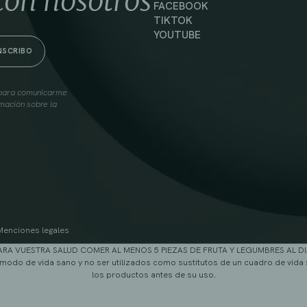
con nosotros
FACEBOOK
TIKTOK
YOUTUBE
s para comunicarme
mación sobre la
Menciones legales
ARA VUESTRA SALUD COMER AL MENOS 5 PIEZAS DE FRUTA Y LEGUMBRES AL DI
modo de vida sano y no ser utilizados como sustitutos de un cuadro de vida 
los productos antes de su uso.