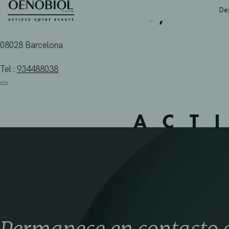
ROCA DE HARO, MARI
Skip
De
to
content
08028 Barcelona
Tel :
934488038
ACT