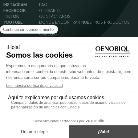
INSTAGRAM
FAQ
FACEBOOK
GLOSARIO
TIKTOK
CONTÁCTANOS
YOUTUBE
DÓNDE ENCONTRAR NUESTROS PRODUCTOS
SOLAR
CABELLO
SILUETA
Condiciones Generales de Uso
Política de Privacidad
Menciones legales
© 2024 Oenobiol Paris
PARA VUESTRA SALUD COMER AL MENOS 5 PIEZAS DE FRUTA Y LEGUMBRES AL DIA.
Los complementos alimenticios tienen que ser utilizados en el cuadro de un modo de vida
sano y no ser utilizados como sustitutos de un cuadro de vida sano y equilibrado. Solo
para adultos. Consulta atentamente el etiquetado de los productos antes de su uso.