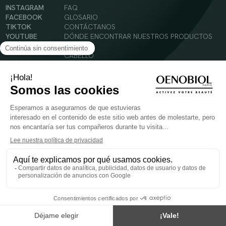
INSTAGRAM
FAQ
FACEBOOK
GLOSARIO
TIKTOK
CONTÁCTANOS
YOUTUBE
DÓNDE ENCONTRAR NUESTROS PRODUCTOS
SOLAR
CABELLO
SILUETA
Condiciones Generales de Uso
Política de Privacidad
Menciones legales
© 2024 Oenobiol Paris
PARA VUESTRA SALUD COMER AL MENOS 5 PIEZAS DE FRUTA Y LEGUMBRES AL DIA.
Los complementos alimenticios tienen que ser utilizados en el cuadro de un modo de vida
sano y no ser utilizados como sustitutos de un cuadro de vida sano y equilibrado. Solo
para adultos. Consulta atentamente el etiquetado de los productos antes de su uso.