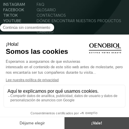
INSTAGRAM
FAQ
FACEBOOK
GLOSARIO
TIKTOK
CONTÁCTANOS
YOUTUBE
DÓNDE ENCONTRAR NUESTROS PRODUCTOS
SOLAR
CABELLO
SILUETA
Condiciones Generales de Uso
Política de Privacidad
Menciones legales
© 2024 Oenobiol Paris
PARA VUESTRA SALUD COMER AL MENOS 5 PIEZAS DE FRUTA Y LEGUMBRES AL DIA.
Los complementos alimenticios tienen que ser utilizados en el cuadro de un modo de vida
sano y no ser utilizados como sustitutos de un cuadro de vida sano y equilibrado. Solo
para adultos. Consulta atentamente el etiquetado de los productos antes de su uso.