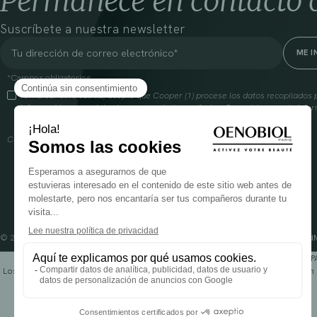
Permanece en contacto 
Suscríbete a nuestra newsletter
*Campos obligatorios
Al marcar esta casilla, acepto que Cooper (1) procese los datos recopilado
información comercial sobre sus productos y ofertas. Para obtener más infor
gestión de tus datos y tus derechos, visita
aquí
Cooperación farmacéutica francesa, RCS Melun 399 227 636
© 2024 OENOBIOL PARIS
Condiciones Generales de Uso
Política de Privacidad
P
Los complementos alimenticios tienen que ser utilizados en el cuadro de un 