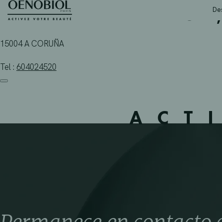
TEDINPARAFARMACIA,
Skip
De
to
content
15004 A CORUÑA
Tel :
604024520
ACT