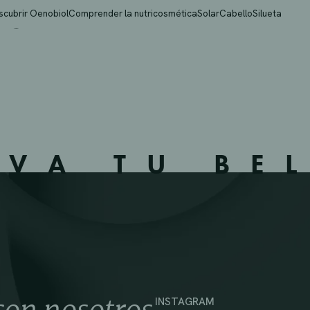
 SL
scubrir Oenobiol
Comprender la nutricosmética
Solar
Cabello
Silueta
IVA TU BE
INSTAGRAM