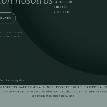
con nosotros
FACEBOOK
TIKTOK
YOUTUBE
s para comunicarme
mación sobre la
Menciones legales
ARA VUESTRA SALUD COMER AL MENOS 5 PIEZAS DE FRUTA Y LEGUMBRES AL DI
modo de vida sano y no ser utilizados como sustitutos de un cuadro de vida 
los productos antes de su uso.