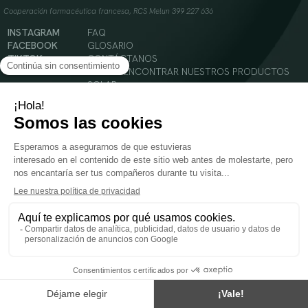
Cooperación farmacéutica francesa, RCS Melun 399 227 636
INSTAGRAM
FAQ
FACEBOOK
GLOSARIO
TIKTOK
CONTÁCTANOS
YOUTUBE
DÓNDE ENCONTRAR NUESTROS PRODUCTOS
SOLAR
CABELLO
SILUETA
Condiciones Generales de Uso
Política de Privacidad
Menciones legales
© 2024 Oenobiol Paris
PARA VUESTRA SALUD COMER AL MENOS 5 PIEZAS DE FRUTA Y LEGUMBRES AL DIA.
Los complementos alimenticios tienen que ser utilizados en el cuadro de un modo de vida
sano y no ser utilizados como sustitutos de un cuadro de vida sano y equilibrado. Solo
para adultos. Consulta atentamente el etiquetado de los productos antes de su uso.