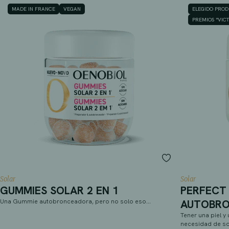
MADE IN FRANCE
VEGAN
ELEGIDO PROD
PREMIOS "VICT
Solar
Solar
GUMMIES SOLAR 2 EN 1
PERFECT
Una Gummie autobronceadora, pero no solo eso…
AUTOBRO
Tener una piel y
necesidad de so