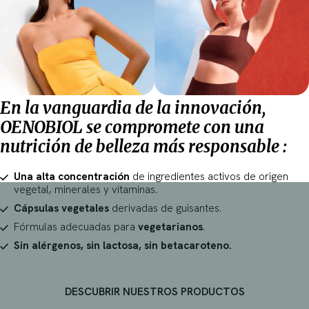
En la vanguardia de la innovación,
OENOBIOL se compromete con una
nutrición de belleza más responsable :
Una alta concentración
de ingredientes activos de origen
vegetal, minerales y vitaminas.
Cápsulas vegetales
derivadas de guisantes.
Fórmulas adecuadas para
vegetarianos
.
Sin alérgenos, sin lactosa, sin betacaroteno.
DESCUBRIR NUESTROS PRODUCTOS