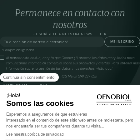
Permanece en contacto con
nosotros
SUSCRÍBETE A NUESTRA NEWSLETTER
*Campos obligatorios
Al marcar esta casilla, acepto que Cooper (1) procese los datos recopilados para
comunicarme información comercial sobre sus productos y ofertas. Para obtener más
información sobre la gestión de tus datos y tus derechos, visita
aquí
Cooperación farmacéutica francesa, RCS Melun 399 227 636
INSTAGRAM
FAQ
FACEBOOK
GLOSARIO
TIKTOK
CONTÁCTANOS
YOUTUBE
DÓNDE ENCONTRAR NUESTROS PRODUCTOS
SOLAR
CABELLO
SILUETA