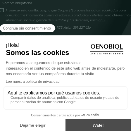
*Campos obligatorios
Al marcar esta casilla, acepto que Cooper (1) procese los datos recopilados para
comunicarme información comercial sobre sus productos y ofertas. Para obtener más
información sobre la gestión de tus datos y tus derechos, visita
aquí
Cooperación farmacéutica francesa, RCS Melun 399 227 636
INSTAGRAM
FAQ
FACEBOOK
GLOSARIO
TIKTOK
CONTÁCTANOS
YOUTUBE
DÓNDE ENCONTRAR NUESTROS PRODUCTOS
SOLAR
CABELLO
SILUETA
Condiciones Generales de Uso
Política de Privacidad
Menciones legales
© 2024 Oenobiol Paris
PARA VUESTRA SALUD COMER AL MENOS 5 PIEZAS DE FRUTA Y LEGUMBRES AL DIA.
Los complementos alimenticios tienen que ser utilizados en el cuadro de un modo de vida
sano y no ser utilizados como sustitutos de un cuadro de vida sano y equilibrado. Solo
para adultos. Consulta atentamente el etiquetado de los productos antes de su uso.