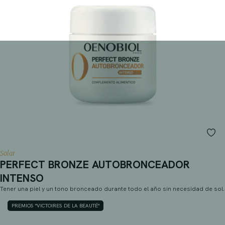
Solar
PERFECT BRONZE AUTOBRONCEADOR
INTENSO
Tener una piel y un tono bronceado durante todo el año sin necesidad de sol.
PREMIOS "VICTOIRES DE LA BEAUTÉ"