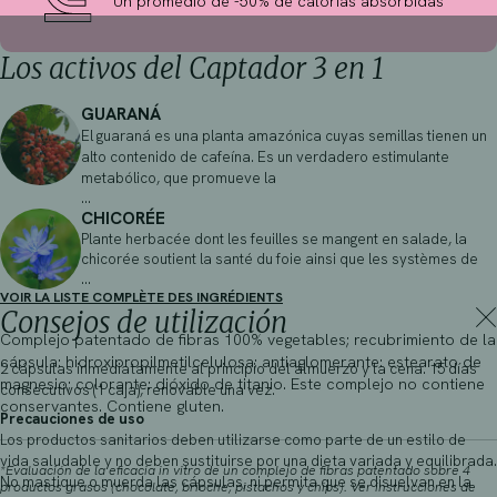
Un promedio de -50% de calorias absorbidas
Los activos del Captador 3 en 1
GUARANÁ
El guaraná es una planta amazónica cuyas semillas tienen un
alto contenido de cafeína. Es un verdadero estimulante
metabólico, que promueve la
...
CHICORÉE
Plante herbacée dont les feuilles se mangent en salade, la
chicorée soutient la santé du foie ainsi que les systèmes de
...
VOIR LA LISTE COMPLÈTE DES INGRÉDIENTS
Consejos de utilización
Complejo patentado de fibras 100% vegetables; recubrimiento de la
cápsula: hidroxipropilmetilcelulosa; antiaglomerante: estearato de
2 cápsulas inmediatamente al principio del almuerzo y la cena. 15 días
magnesio; colorante: dióxido de titanio. Este complejo no contiene
consecutivos (1 caja), renovable una vez.
conservantes. Contiene gluten.
Precauciones de uso
Los productos sanitarios deben utilizarse como parte de un estilo de
vida saludable y no deben sustituirse por una dieta variada y equilibrada.
*Evaluación de la eficacia in vitro de un complejo de fibras patentado sobre 4
No mastique o muerda las cápsulas, ni permita que se disuelvan en la
productos grasos (chocolate, brioche, pistachos y chips). Ver instrucciones de