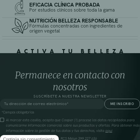
EFICACIA CLÍNICA PROBADA
Por estudios clínicos sobre toda la gama
NUTRICIÓN BELLEZA RESPONSABLE
Fórmulas concentradas con ingredientes de
origen vegetal
ACTIVA TU BELLEZA
Permanece en contacto con
nosotros
SUSCRÍBETE A NUESTRA NEWSLETTER
*Campos obligatorios
Al marcar esta casilla, acepto que Cooper (1) procese los datos recopilados para
comunicarme información comercial sobre sus productos y ofertas. Para obtener más
información sobre la gestión de tus datos y tus derechos, visita
aquí
Cooperación farmacéutica francesa, RCS Melun 399 227 636