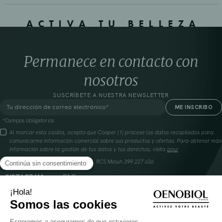
ACTIVA TU BELLEZA
Permanece en contacto con
nosotros
SUSCRÍBETE A NUESTRA NEWSLETTER
*Campos obligatorios
Al marcar esta casilla, acepto que Cooper (1) procese los datos recopilados para
comunicarme información comercial sobre sus productos y ofertas. Para obtener más
información sobre la gestión de tus datos y tus derechos, visita
aquí
Cooperación farmacéutica francesa, RCS Melun 399 227 636
INSTAGRAM
FAQ
FACEBOOK
GLOSARIO
TIKTOK
CONTÁCTANOS
YOUTUBE
DÓNDE ENCONTRAR NUESTROS PRODUCTOS
SOLAR