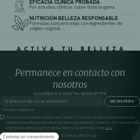
EFICACIA CLÍNICA PROBADA
Por estudios clínicos sobre toda la gama
NUTRICIÓN BELLEZA RESPONSABLE
Fórmulas concentradas con ingredientes de
origen vegetal
ACTIVA TU BELLEZA
Permanece en contacto con
nosotros
SUSCRÍBETE A NUESTRA NEWSLETTER
*Campos obligatorios
Al marcar esta casilla, acepto que Cooper (1) procese los datos recopilados para
comunicarme información comercial sobre sus productos y ofertas. Para obtener más
información sobre la gestión de tus datos y tus derechos, visita
aquí
Cooperación farmacéutica francesa, RCS Melun 399 227 636