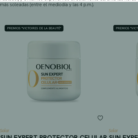
más soleadas (entre el mediodía y las 4 p.m.).
PREMIOS "VICTOIRES DE LA BEAUTÉ"
PREMIOS "VICT
Solar
Solar
SUN EXPERT PROTECTOR CELULAR
SUN EXP