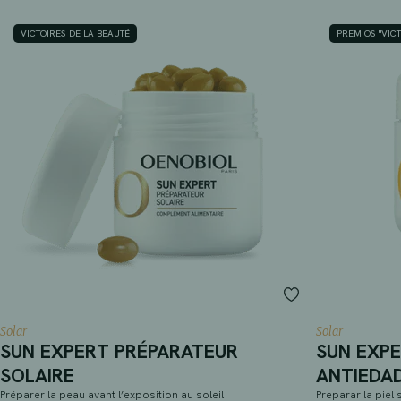
VICTOIRES DE LA BEAUTÉ
PREMIOS "VICT
Solar
Solar
SUN EXPERT PRÉPARATEUR
SUN EXP
SOLAIRE
ANTIEDA
Préparer la peau avant l’exposition au soleil
Preparar la piel