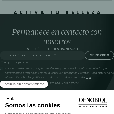
ACTIVA TU BELLEZA
Permanece en contacto con
nosotros
SUSCRÍBETE A NUESTRA NEWSLETTER
*Campos obligatorios
Al marcar esta casilla, acepto que Cooper (1) procese los datos recopilados para
comunicarme información comercial sobre sus productos y ofertas. Para obtener más
información sobre la gestión de tus datos y tus derechos, visita
aquí
Cooperación farmacéutica francesa, RCS Melun 399 227 636
INSTAGRAM
FAQ
FACEBOOK
GLOSARIO
TIKTOK
CONTÁCTANOS
YOUTUBE
DÓNDE ENCONTRAR NUESTROS PRODUCTOS
SOLAR