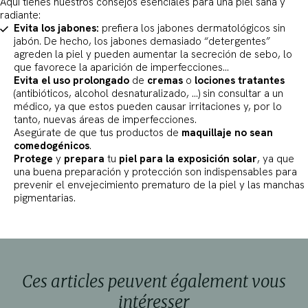
Aquí tienes nuestros consejos esenciales para una piel sana y
radiante:
Evita los jabones:
prefiera los jabones dermatológicos sin
jabón. De hecho, los jabones demasiado “detergentes”
agreden la piel y pueden aumentar la secreción de sebo, lo
que favorece la aparición de imperfecciones…
Evita el uso prolongado
de
cremas
o
lociones tratantes
(antibióticos, alcohol desnaturalizado, …) sin consultar a un
médico, ya que estos pueden causar irritaciones y, por lo
tanto, nuevas áreas de imperfecciones.
Asegúrate de que tus productos de
maquillaje
no sean
comedogénicos
.
Protege
y
prepara
tu
piel para la exposición solar
, ya que
una buena preparación y protección son indispensables para
prevenir el envejecimiento prematuro de la piel y las manchas
pigmentarias.
Ces articles peuvent également vous
intéresser