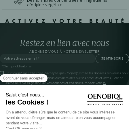
Des formules concentrées en ingrédients
d’origine végétale
ACTIVEZ VOTRE BEAUTÉ
Restez en lien avec nous
ABONNEZ-VOUS À NOTRE NEWSLETTER
*Champs obligatoires
En cliquant sur cette case, j’accepte que Cooper(1) traite les données recueillies pour
me communiquer des informations commerciales sur ses produits et offres. Pour en
savoir plus sur la gestion de vos données et vos droits, rendez-vous
ici
(1) Coopération pharmaceutique Française, RCS Melun 399 227 636
INSTAGRAM
FAQ
FACEBOOK
GLOSSAIRE
TIKTOK
NOUS CONTACTER
YOUTUBE