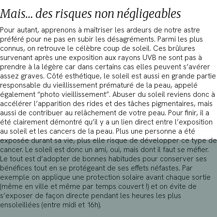
Mais… des risques non négligeables
Pour autant, apprenons à maîtriser les ardeurs de notre astre
préféré pour ne pas en subir les désagréments. Parmi les plus
connus, on retrouve le célèbre coup de soleil. Ces brûlures
survenant après une exposition aux rayons UVB ne sont pas à
prendre à la légère car dans certains cas elles peuvent s’avérer
assez graves. Côté esthétique, le soleil est aussi en grande partie
responsable du vieillissement prématuré de la peau, appelé
également “photo vieillissement”. Abuser du soleil reviens donc à
accélérer l’apparition des rides et des tâches pigmentaires, mais
aussi de contribuer au relâchement de votre peau. Pour finir, il a
été clairement démontré qu’il y a un lien direct entre l’exposition
au soleil et les cancers de la peau. Plus une personne a été
exposée durant sa vie, plus elle risque de développer ce type de
cancer. Le soleil est donc un ami, oui, mais dont il faut se méfier.
Le tout est d’adopter de bonnes habitudes pour conserver ses
bénéfices tout en se protégeant de ses effets néfastes. Par
exemple on applique une protection solaire avant chaque sortie
(même en ville et même par temps couvert !) et on évite de
s’exposer de façon directe pendant les heures les plus
ensoleillées (entre midi et 16h).