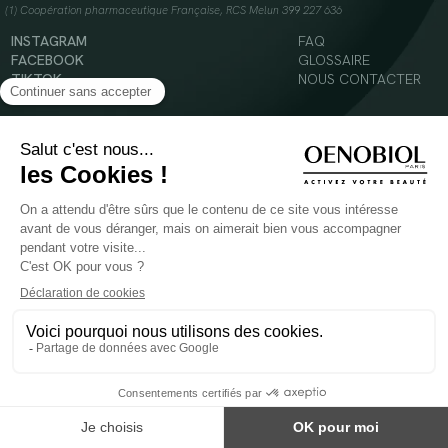
(1) Coopération pharmaceutique Française, RCS Melun 399 227 636
INSTAGRAM
FAQ
FACEBOOK
GLOSSAIRE
TIKTOK
NOUS CONTACTER
YOUTUBE
Mentions légales
Conditions Générales d’Utilisation
Politique en matière de cookies
© 2024 Oenobiol Paris
POUR VOTRE SANTÉ, MANGEZ AU MOINS CINQ FRUITS ET LÉGUMES PAR JOUR -
WWW.MANGERBOUGER.FR
Les complément alimentaires doivent être utilisés dans le cadre d'un mode de vie sain et
ne pas être utilisés comme substituts d'un régimes alimentaire varié et équilibré.
Réservé à l'adulte. Consulter attentivement l'étiquetage des produits avant l'utilisation.