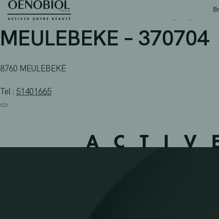
APOTHEEK AERNOUT BV
Skip
B
to
content
MEULEBEKE – 370704
8760 MEULEBEKE
Tel :
51401665
ACTIV