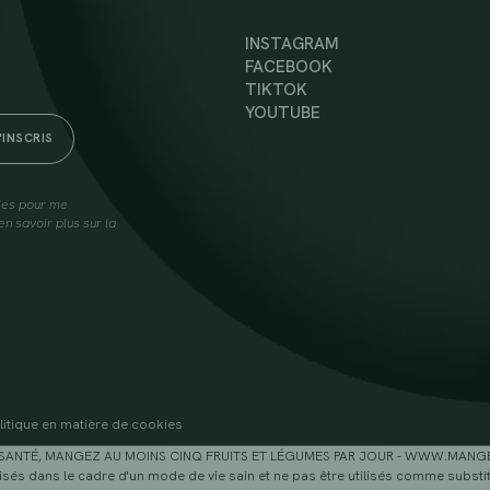
INSTAGRAM
FACEBOOK
TIKTOK
YOUTUBE
lies pour me
n savoir plus sur la
litique en matière de cookies
SANTÉ, MANGEZ AU MOINS CINQ FRUITS ET LÉGUMES PAR JOUR - WWW.MAN
sés dans le cadre d'un mode de vie sain et ne pas être utilisés comme substitu