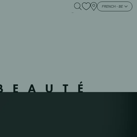
0704 – MEULE –
FRENCH - BE
BEAUTÉ