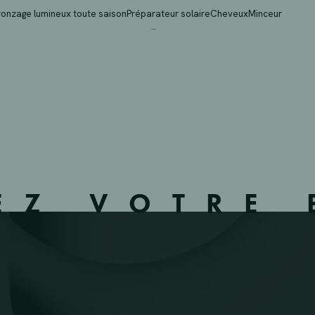
BA – MEULEBEKE – 37
ronzage lumineux toute saison
Préparateur solaire
Cheveux
Minceur
EZ VOTRE 