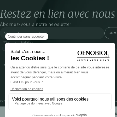
Restez en lien avec nous
Abonnez-vous à notre newsletter
*Champs obligatoires
En cliquant sur cette case, j’accepte que Cooper(1) traite les données recueil
communiquer des informations commerciales sur ses produits et offres. Pour e
gestion de vos données et vos droits, rendez-vous
ici
(1) Coopération pharmaceutique Française, RCS Melun 399 227 636
© 2024 OENOBIOL PARIS
Mentions légales
Conditions Générales d’Utilisation
Po
POUR VOTRE 
Les complément alimentaires doivent être utili