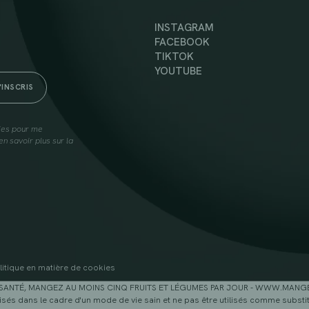
INSTAGRAM
FACEBOOK
TIKTOK
YOUTUBE
lies pour me
n savoir plus sur la
litique en matière de cookies
SANTÉ, MANGEZ AU MOINS CINQ FRUITS ET LÉGUMES PAR JOUR - WWW.MAN
sés dans le cadre d'un mode de vie sain et ne pas être utilisés comme substitu