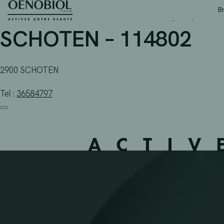
APOTHEEK AERTS-JANS
Skip
B
to
content
SCHOTEN – 114802
2900 SCHOTEN
Tel :
36584797
ACTIV