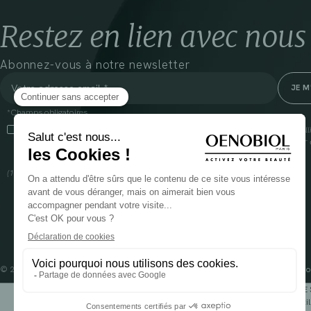
Restez en lien avec nous
Abonnez-vous à notre newsletter
*Champs obligatoires
En cliquant sur cette case, j’accepte que Cooper(1) traite les données recueil
communiquer des informations commerciales sur ses produits et offres. Pour e
gestion de vos données et vos droits, rendez-vous
ici
(1) Coopération pharmaceutique Française, RCS Melun 399 227 636
© 2024 OENOBIOL PARIS
Mentions légales
Conditions Générales d’Utilisation
Po
POUR VOTRE 
Les complément alimentaires doivent être utili