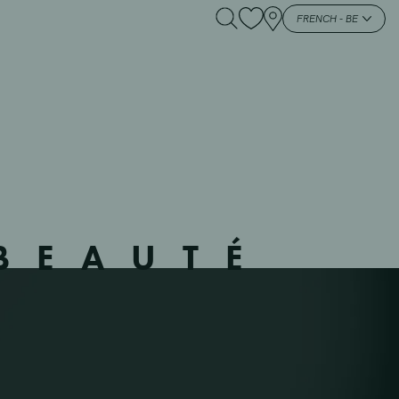
 – 114802 – –
FRENCH - BE
BEAUTÉ