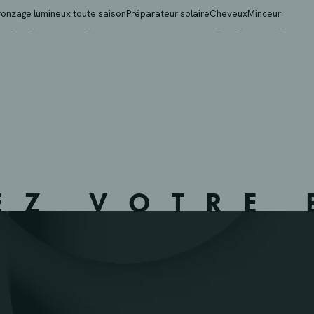
SENS BVBA – SCHOTEN
ronzage lumineux toute saison
Préparateur solaire
Cheveux
Minceur
EZ VOTRE 