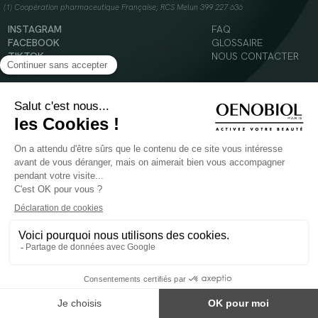
(1) Coopération pharmaceutique Française, RCS Melun 399 227 636
INSTAGRAM
FAQ
FACEBOOK
GLOSSAIRE
TIKTOK
NOUS CONTACTER
YOUTUBE
Mentions légales
Conditions Générales d’Utilisation
Politique en matière de cookies
© 2024 Oenobiol Paris
POUR VOTRE SANTÉ, MANGEZ AU MOINS CINQ FRUITS ET LÉGUMES PAR JOUR -
WWW.MANGERBOUGER.FR
Les complément alimentaires doivent être utilisés dans le cadre d'un mode de vie sain et
ne pas être utilisés comme substituts d'un régimes alimentaire varié et équilibré.
Réservé à l'adulte. Consulter attentivement l'étiquetage des produits avant l'utilisation.