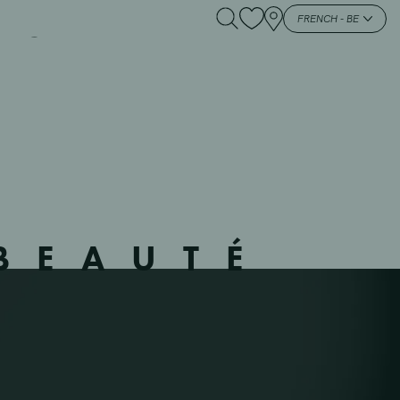
SEM – 113509 –
FRENCH - BE
BEAUTÉ