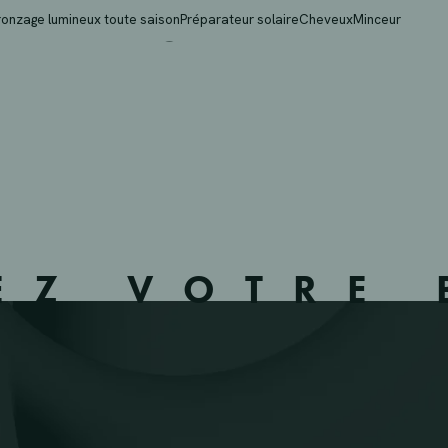
ARKTAPOTHEEK – MERK
ronzage lumineux toute saison
Préparateur solaire
Cheveux
Minceur
EZ VOTRE 