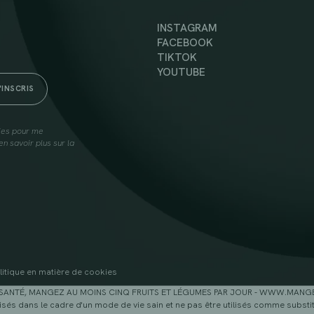
INSTAGRAM
FACEBOOK
TIKTOK
YOUTUBE
lies pour me
n savoir plus sur la
litique en matière de cookies
SANTÉ, MANGEZ AU MOINS CINQ FRUITS ET LÉGUMES PAR JOUR - WWW.MAN
sés dans le cadre d'un mode de vie sain et ne pas être utilisés comme substitu