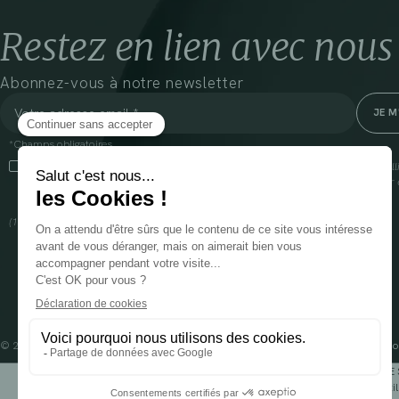
Restez en lien avec nous
Abonnez-vous à notre newsletter
*Champs obligatoires
En cliquant sur cette case, j’accepte que Cooper(1) traite les données recueil
communiquer des informations commerciales sur ses produits et offres. Pour e
gestion de vos données et vos droits, rendez-vous
ici
(1) Coopération pharmaceutique Française, RCS Melun 399 227 636
© 2024 OENOBIOL PARIS
Mentions légales
Conditions Générales d’Utilisation
Po
POUR VOTRE 
Les complément alimentaires doivent être utili