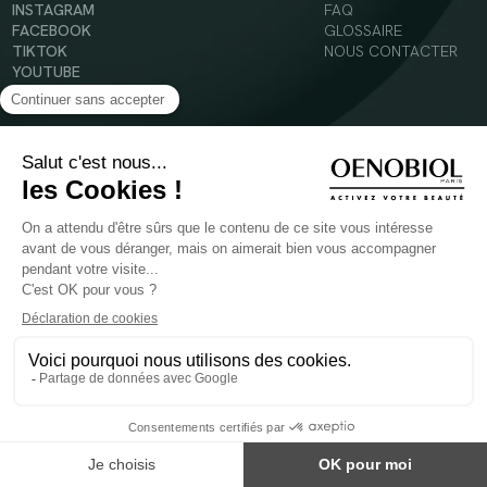
INSTAGRAM
FAQ
FACEBOOK
GLOSSAIRE
TIKTOK
NOUS CONTACTER
YOUTUBE
Mentions légales
Conditions Générales d’Utilisation
Politique en matière de cookies
© 2024 Oenobiol Paris
POUR VOTRE SANTÉ, MANGEZ AU MOINS CINQ FRUITS ET LÉGUMES PAR JOUR -
WWW.MANGERBOUGER.FR
Les complément alimentaires doivent être utilisés dans le cadre d'un mode de vie sain et
ne pas être utilisés comme substituts d'un régimes alimentaire varié et équilibré.
Réservé à l'adulte. Consulter attentivement l'étiquetage des produits avant l'utilisation.