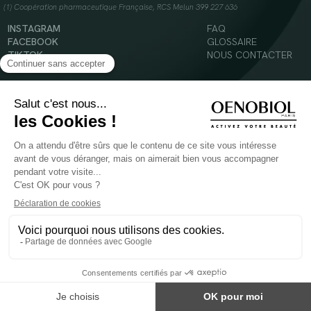
(1) Coopération pharmaceutique Française, RCS Melun 399 227 636
INSTAGRAM
FAQ
FACEBOOK
GLOSSAIRE
TIKTOK
NOUS CONTACTER
YOUTUBE
Mentions légales
Conditions Générales d’Utilisation
Politique en matière de cookies
© 2024 Oenobiol Paris
POUR VOTRE SANTÉ, MANGEZ AU MOINS CINQ FRUITS ET LÉGUMES PAR JOUR -
WWW.MANGERBOUGER.FR
Les complément alimentaires doivent être utilisés dans le cadre d'un mode de vie sain et
ne pas être utilisés comme substituts d'un régimes alimentaire varié et équilibré.
Réservé à l'adulte. Consulter attentivement l'étiquetage des produits avant l'utilisation.