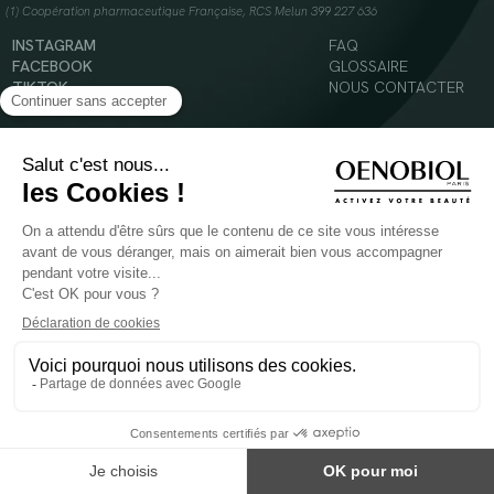
(1) Coopération pharmaceutique Française, RCS Melun 399 227 636
INSTAGRAM
FAQ
FACEBOOK
GLOSSAIRE
TIKTOK
NOUS CONTACTER
YOUTUBE
Mentions légales
Conditions Générales d’Utilisation
Politique en matière de cookies
© 2024 Oenobiol Paris
POUR VOTRE SANTÉ, MANGEZ AU MOINS CINQ FRUITS ET LÉGUMES PAR JOUR -
WWW.MANGERBOUGER.FR
Les complément alimentaires doivent être utilisés dans le cadre d'un mode de vie sain et
ne pas être utilisés comme substituts d'un régimes alimentaire varié et équilibré.
Réservé à l'adulte. Consulter attentivement l'étiquetage des produits avant l'utilisation.