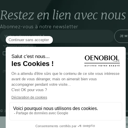
Restez en lien avec nous
Abonnez-vous à notre newsletter
*Champs obligatoires
En cliquant sur cette case, j’accepte que Cooper(1) traite les données recueil
communiquer des informations commerciales sur ses produits et offres. Pour e
gestion de vos données et vos droits, rendez-vous
ici
(1) Coopération pharmaceutique Française, RCS Melun 399 227 636
© 2024 OENOBIOL PARIS
Mentions légales
Conditions Générales d’Utilisation
Po
POUR VOTRE 
Les complément alimentaires doivent être utili