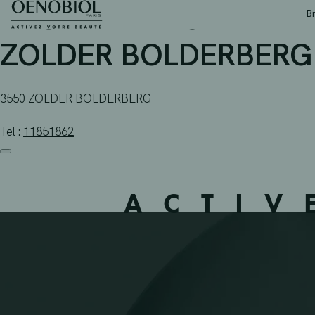
APOTHEEK BOLDERBER
Skip
B
to
content
ZOLDER BOLDERBERG 
3550 ZOLDER BOLDERBERG
Tel :
11851862
ACTIV