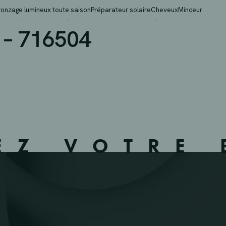
G – ZOLDER BOLDERBE
ronzage lumineux toute saison
Préparateur solaire
Cheveux
Minceur
– 716504
EZ VOTRE 