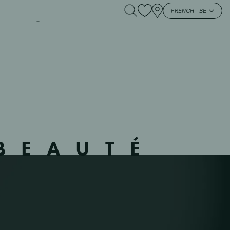
RG – 716504 –
FRENCH - BE
BEAUTÉ