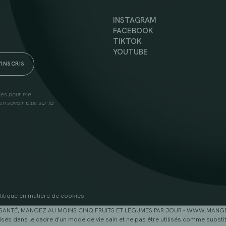
INSTAGRAM
FACEBOOK
TIKTOK
YOUTUBE
lies pour me
n savoir plus sur la
litique en matière de cookies
SANTÉ, MANGEZ AU MOINS CINQ FRUITS ET LÉGUMES PAR JOUR - WWW.MAN
sés dans le cadre d'un mode de vie sain et ne pas être utilisés comme substitu