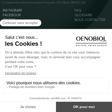
(1) Coopération pharmaceutique Française, RCS Melun 399 227 636
INSTAGRAM
FAQ
FACEBOOK
GLOSSAIRE
TIKTOK
NOUS CONTACTER
YOUTUBE
Mentions légales
Conditions Générales d’Utilisation
Politique en matière de cookies
© 2024 Oenobiol Paris
POUR VOTRE SANTÉ, MANGEZ AU MOINS CINQ FRUITS ET LÉGUMES PAR JOUR -
WWW.MANGERBOUGER.FR
Les complément alimentaires doivent être utilisés dans le cadre d'un mode de vie sain et
ne pas être utilisés comme substituts d'un régimes alimentaire varié et équilibré.
Réservé à l'adulte. Consulter attentivement l'étiquetage des produits avant l'utilisation.