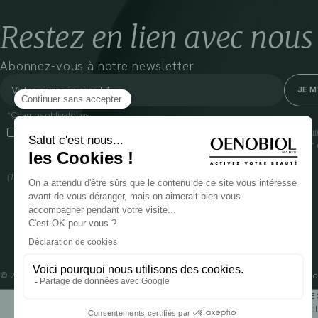
Restez en lien avec nous
Abonnez-vous à notre newsletter
*Champs obligatoires
En cliquant sur cette case, j’accepte que Cooper(1) traite les données recueil
communiquer des informations commerciales sur ses produits et offres. Pour e
gestion de vos données et vos droits, rendez-vous
ici
(1) Coopération pharmaceutique Française, RCS Melun 399 227 636
© 2024 OENOBIOL PARIS
Mentions légales
Conditions Générales d’Utilisation
Po
POUR VOTRE 
Les complément alimentaires doivent être utili