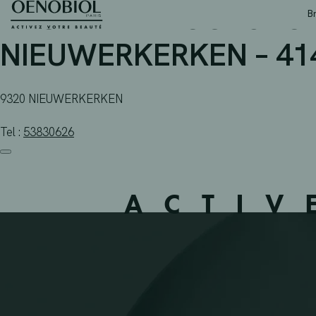
APOTHEEK BOURGEOIS
Skip
B
to
content
NIEUWERKERKEN – 41
9320 NIEUWERKERKEN
Tel :
53830626
ACTIV