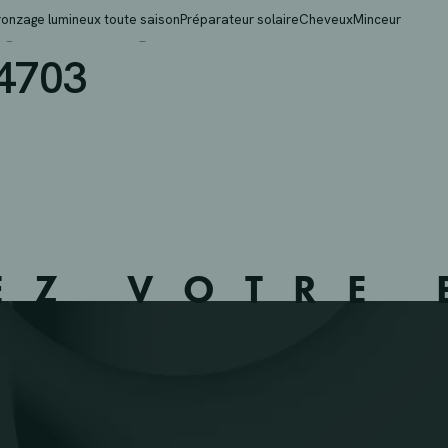
 – NIEUWERKERKEN – 
ronzage lumineux toute saison
Préparateur solaire
Cheveux
Minceur
4703
EZ VOTRE 