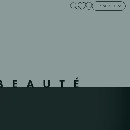
414703 –
FRENCH - BE
BEAUTÉ