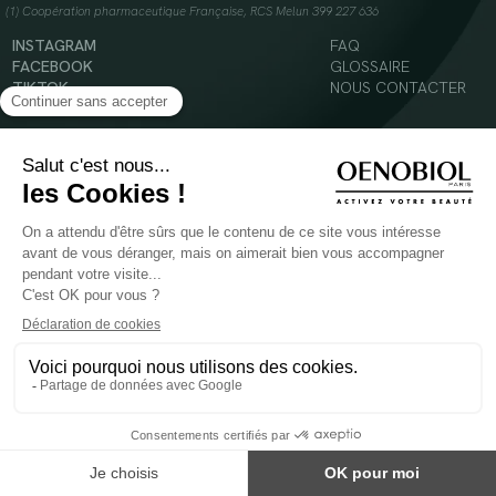
(1) Coopération pharmaceutique Française, RCS Melun 399 227 636
INSTAGRAM
FAQ
FACEBOOK
GLOSSAIRE
TIKTOK
NOUS CONTACTER
YOUTUBE
Mentions légales
Conditions Générales d’Utilisation
Politique en matière de cookies
© 2024 Oenobiol Paris
POUR VOTRE SANTÉ, MANGEZ AU MOINS CINQ FRUITS ET LÉGUMES PAR JOUR -
WWW.MANGERBOUGER.FR
Les complément alimentaires doivent être utilisés dans le cadre d'un mode de vie sain et
ne pas être utilisés comme substituts d'un régimes alimentaire varié et équilibré.
Réservé à l'adulte. Consulter attentivement l'étiquetage des produits avant l'utilisation.