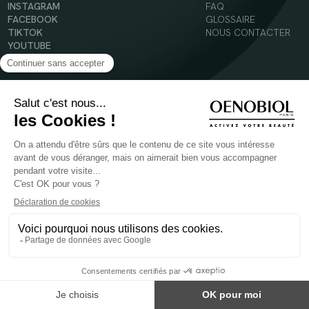
INSTAGRAM
FAQ
FACEBOOK
GLOSSAIRE
TIKTOK
NOUS CONTACTER
YOUTUBE
Mentions légales
Conditions Générales d’Utilisation
Politique en matière de cookies
© 2024 Oenobiol Paris
POUR VOTRE SANTÉ, MANGEZ AU MOINS CINQ FRUITS ET LÉGUMES PAR JOUR -
WWW.MANGERBOUGER.FR
Les complément alimentaires doivent être utilisés dans le cadre d'un mode de vie sain et
ne pas être utilisés comme substituts d'un régimes alimentaire varié et équilibré.
Réservé à l'adulte. Consulter attentivement l'étiquetage des produits avant l'utilisation.