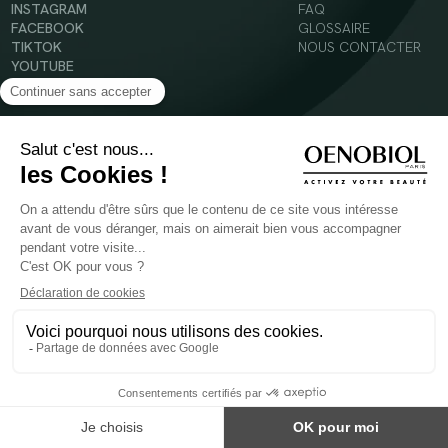
INSTAGRAM
FAQ
FACEBOOK
GLOSSAIRE
TIKTOK
NOUS CONTACTER
YOUTUBE
Mentions légales
Conditions Générales d’Utilisation
Politique en matière de cookies
© 2024 Oenobiol Paris
POUR VOTRE SANTÉ, MANGEZ AU MOINS CINQ FRUITS ET LÉGUMES PAR JOUR -
WWW.MANGERBOUGER.FR
Les complément alimentaires doivent être utilisés dans le cadre d'un mode de vie sain et
ne pas être utilisés comme substituts d'un régimes alimentaire varié et équilibré.
Réservé à l'adulte. Consulter attentivement l'étiquetage des produits avant l'utilisation.